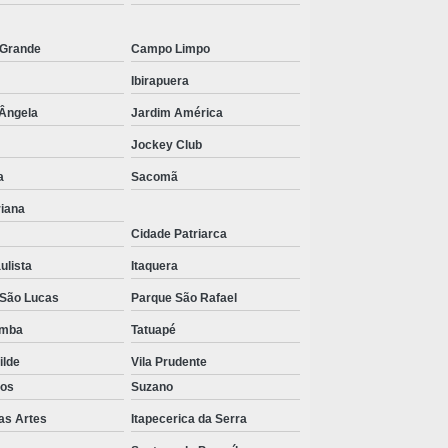
FORNECEDOR DE KIT CIRÚRGICO
ESTÉRIL
Grande
Campo Limpo
Ibirapuera
FORNECEDOR KIT ODONTOLÓGICO
 Ângela
Jardim América
FORNECEDOR PROPÉ
DESCARTÁVEL
Jockey Club
a
Sacomã
FORNECEDOR SAPATILHA
DESCARTÁVEL
riana
Cidade Patriarca
FORNECEDORES DE AVENTAIS
DESCARTAVEIS EM SP
ulista
Itaquera
FORNECEDORES DE AVENTAL
 São Lucas
Parque São Rafael
HOSPITALAR DESCARTÁVEL
emba
Tatuapé
GORRO ACADEMICO
ilde
Vila Prudente
hos
Suzano
GORRO CIRURGICO
as Artes
Itapecerica da Serra
GORRO CIRURGICO PREÇO