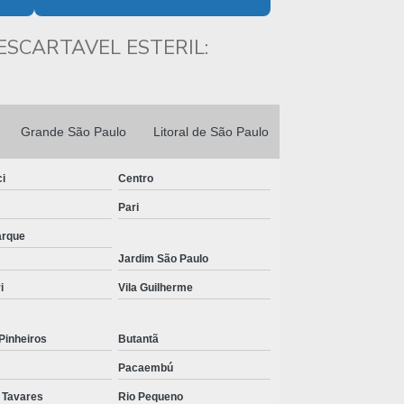
DESCARTAVEIS
ESCARTAVEL ESTERIL:
FABRICA DE DESCARTAVEIS TNT
FABRICA DE ROUPAS
DESCARTAVEIS
FABRICANTE DE AVENTAL
Grande São Paulo
Litoral de São Paulo
HOSPITALAR DESCARTAVEL
i
Centro
FABRICANTE DE DESCARTÁVEIS EM
TNT
Pari
FABRICANTE DE LENÇOL
arque
DESCARTAVEL TNT
Jardim São Paulo
FABRICANTE DE PRODUTOS
i
Vila Guilherme
CIRÚRGICOS DESCARTÁVEIS
FABRICANTE DE PRODUTOS
 Pinheiros
Butantã
HOSPITALARES ESTÉREIS
Pacaembú
FORNECEDOR DE AVENTAL
DESCARTAVEL
 Tavares
Rio Pequeno