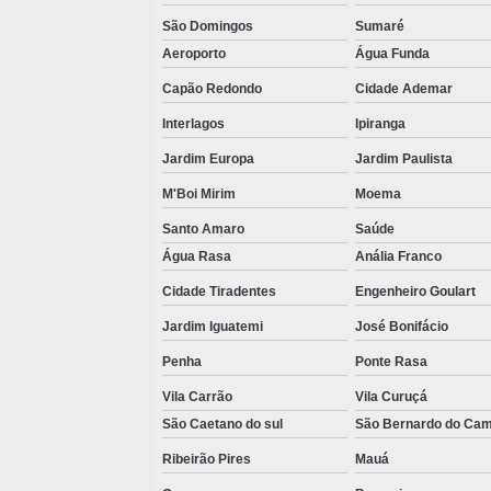
São Domingos
Sumaré
Aeroporto
Água Funda
Capão Redondo
Cidade Ademar
Interlagos
Ipiranga
Jardim Europa
Jardim Paulista
M'Boi Mirim
Moema
Santo Amaro
Saúde
Água Rasa
Anália Franco
Cidade Tiradentes
Engenheiro Goulart
Jardim Iguatemi
José Bonifácio
Penha
Ponte Rasa
Vila Carrão
Vila Curuçá
São Caetano do sul
São Bernardo do Ca
Ribeirão Pires
Mauá