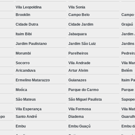
Vila Leopoldina
Vila Sonia
Brooklin
Campo Belo
Campo 
Cidade Dutra
Cidade Jardim
Grajaú
Itaim Bibi
Jabaquara
Jardim
Jardim Paulistano
Jardim São Luiz
Jardins
Morumbi
Parelheiros
Pedreir
Socorro
Vila Andrade
Vila Ma
Aricanduva
Artur Alvim
Belém
Ermelino Matarazzo
Guianazes
Itaim Pa
Moóca
Parque do Carmo
Parque
São Mateus
São Miguel Paulista
Sapop
Vila Esperança
Vila Formosa
Vila Mat
mpo
Santo André
Diadema
Guarul
Embu
Embu Guaçú
Embu d