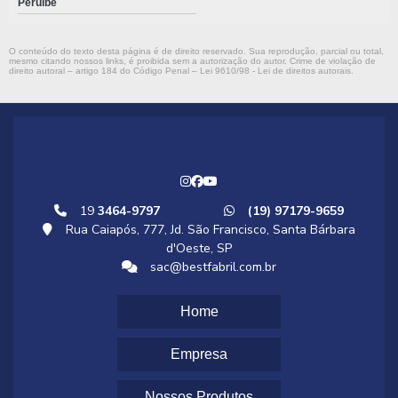
Peruíbe
O conteúdo do texto desta página é de direito reservado. Sua reprodução, parcial ou total,
mesmo citando nossos links, é proibida sem a autorização do autor. Crime de violação de
direito autoral – artigo 184 do Código Penal –
Lei 9610/98 - Lei de direitos autorais
.
19
3464-9797
(19) 97179-9659
Rua Caiapós, 777, Jd. São Francisco, Santa Bárbara
d'Oeste, SP
sac@bestfabril.com.br
Home
Empresa
Nossos Produtos