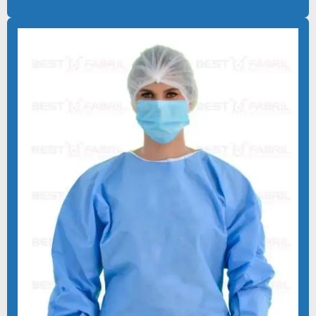
KIT CIRÚRGICO GERAL ESTÉRIL
KIT CIRÚRGICO HOSPITALAR DESCARTÁVEL
KIT CIRÚRGICO INDIVIDUAL DESCARTÁVEL
KIT CIRURGICO ODONTOLOGICO
KIT CIRURGICO ODONTOLOGICO DESCARTAVEL
KIT CIRÚRGICO COM PROPÉ E TOUCA
KIT CIRÚRGICO UNIVERSAL ESTÉRIL
KIT CLÍNICO ESTÉRIL
KIT CLINICO ODONTOLOGICO
KIT ESTERIL PARA IMPLANTE
KIT IMPLANTE
KIT IMPLANTE PREÇO
KIT MÉDICO DESCARTÁVEL