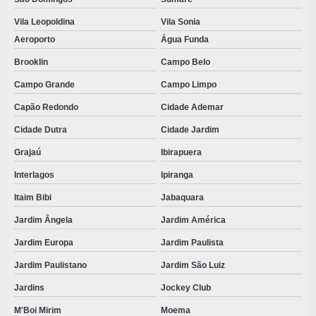
TOUCA DESCARTÁVEL ROSA
Vila Leopoldina
Vila Sonia
TOUCA DESCARTÁVEL TNT
Aeroporto
Água Funda
TOUCA SANFONADA DESCARTÁVEL
Brooklin
Campo Belo
TOUCA TNT
Campo Grande
Campo Limpo
TOUCAS DESCARTAVEIS SANFONADAS VALOR
Capão Redondo
Cidade Ademar
TOUCAS SANFONADAS
Cidade Dutra
Cidade Jardim
VALOR AVENTAL DESCARTÁVEL SMS
Grajaú
Ibirapuera
VALOR AVENTAL TNT
Interlagos
Ipiranga
Itaim Bibi
Jabaquara
VALOR KIT ODONTOLÓGICO
Jardim Ângela
Jardim América
VENDA DE KITS CIRÚRGICOS PRONTOS
Jardim Europa
Jardim Paulista
VESTIMENTAS DESCARTÁVEIS
Jardim Paulistano
Jardim São Luiz
VESTIMENTAS DESCARTÁVEIS TNT
Jardins
Jockey Club
M'Boi Mirim
Moema