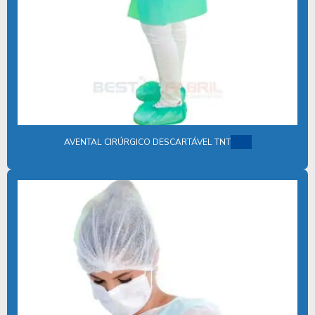
FORNECEDOR DE KIT CIRÚRGICO ESTÉRIL
FORNECEDOR KIT ODONTOLÓGICO
FORNECEDOR PROPÉ DESCARTÁVEL
FORNECEDOR SAPATILHA DESCARTÁVEL
FORNECEDORES DE AVENTAIS DESCARTAVEIS EM SP
AVENTAL CIRÚRGICO DESCARTÁVEL TNT
FORNECEDORES DE AVENTAL HOSPITALAR DESCARTÁVEL
GORRO ACADEMICO
GORRO CIRURGICO
GORRO CIRURGICO PREÇO
GUARDA PÓ DESCARTÁVEL
INDUSTRIA DE PRODUTOS DESCARTAVEIS HOSPITALARES
INVOLUCRO PARA ESTERILIZAÇÃO