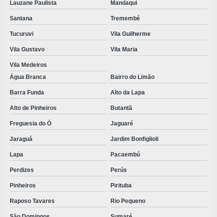
Lauzane Paulista
Mandaqui
PRODUTOS HOSPITALARES ESTÉREIS
Santana
Tremembé
PRODUTOS ODONTOLÓGICOS DESCARTÁVEIS
Tucuruvi
Vila Guilherme
PROPÉ DESCARTAVEL
Vila Gustavo
Vila Maria
Vila Medeiros
PROPÉ DESCARTAVEL PREÇO
Água Branca
Bairro do Limão
ROUPA DESCARTAVEL
Barra Funda
Alto da Lapa
ROUPA DESCARTAVEL HOSPITALAR
Alto de Pinheiros
Butantã
ROUPAS DESCARTAVEIS EM TNT
Freguesia do Ó
Jaguaré
SAPATILHA CIRURGICA DESCARTAVEL
Jaraguá
Jardim Bonfiglioli
SAPATILHA DESCARTAVEL
Lapa
Pacaembú
SAPATILHA PROPÉ ANTIDERRAPANTE
Perdizes
Perús
SAPATILHAS DESCARTÁVEIS PREÇO
Pinheiros
Pirituba
TOUCA DESCARTÁVEL BRANCA
Raposo Tavares
Rio Pequeno
São Domingos
Sumaré