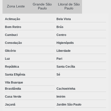
Grande São
Litoral de São
MATERIAIS ODONTOLÓGICOS DESCARTÁVEIS
Zona Leste
Paulo
Paulo
ONDE COMPRAR KIT CIRÚRGICO ESTÉRIL
Aclimação
Bela Vista
ORÇAMENTO KIT CIRÚRGICO DESCARTÁVEL
Bom Retiro
Brás
ORÇAMENTO DE KIT CIRÚRGICO ESTÉRIL
Cambuci
Centro
PREÇO KIT ODONTOLÓGICO
Consolação
Higienópolis
PRODUTOS CIRURGICOS DESCARTAVEIS
Glicério
Liberdade
PRODUTOS CIRÚRGICOS DESCARTÁVEIS
Luz
Pari
PRODUTOS DESCARTAVEIS PARA CLINICAS
República
Santa Cecília
Santa Efigênia
Sé
PRODUTOS DESCARTAVEIS HOSPITALARES
Vila Buarque
PRODUTOS DESCARTAVEIS ODONTOLOGICOS
Brasilândia
Cachoeirinha
PRODUTOS DESCARTAVEIS EM TNT
Casa Verde
Imirim
PRODUTOS DESCARTÁVEIS EM TNT E SMS
Jaçanã
Jardim São Paulo
PRODUTOS ESTÉREIS