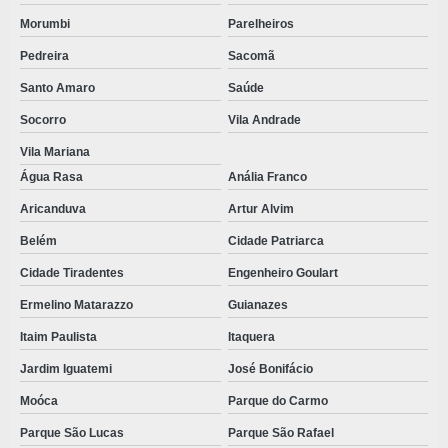
Morumbi
Parelheiros
Pedreira
Sacomã
Santo Amaro
Saúde
Socorro
Vila Andrade
Vila Mariana
Água Rasa
Anália Franco
Aricanduva
Artur Alvim
Belém
Cidade Patriarca
Cidade Tiradentes
Engenheiro Goulart
Ermelino Matarazzo
Guianazes
Itaim Paulista
Itaquera
Jardim Iguatemi
José Bonifácio
Moóca
Parque do Carmo
Parque São Lucas
Parque São Rafael