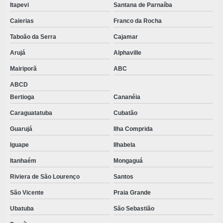
Itapevi
Santana de Parnaíba
Caierias
Franco da Rocha
Taboão da Serra
Cajamar
Arujá
Alphaville
Mairiporã
ABC
ABCD
Bertioga
Cananéia
Caraguatatuba
Cubatão
Guarujá
Ilha Comprida
Iguape
Ilhabela
Itanhaém
Mongaguá
Riviera de São Lourenço
Santos
São Vicente
Praia Grande
Ubatuba
São Sebastião