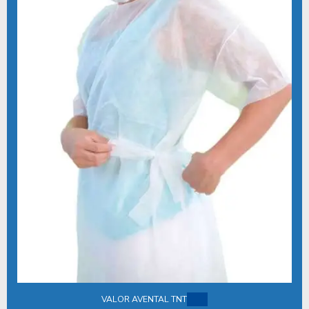
JALECO DESCARTÁVEL
JALECOS DESCARTAVEIS EM TNT
KIT BASICO ODONTOLOGICO
KIT CIRÚRGICO PARA CLÍNICAS MÉDICAS
KIT CIRÚRGICO PARA CONSULTÓRIO ODONTOLÓGICO
KIT CIRÚRGICO DESCARTÁVEL
KIT CIRÚRGICO DESCARTÁVEL ESTÉRIL
KIT CIRÚRGICO ESTÉRIL
KIT CIRURGICO ESTERIL IMPLANTE
KIT CIRÚRGICO ESTÉRIL ODONTOLOGIA
KIT CIRÚRGICO ESTÉRIL PREÇO
KIT CIRÚRGICO ESTÉRIL VALOR
KIT CIRÚRGICO ESTERILIZADOS
VALOR AVENTAL TNT