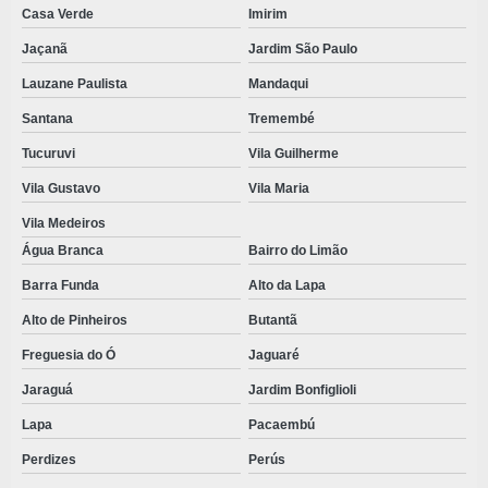
KIT IMPLANTE PREÇO
Casa Verde
Imirim
KIT MÉDICO DESCARTÁVEL
Jaçanã
Jardim São Paulo
Lauzane Paulista
Mandaqui
KIT ODONTOLOGICO
Santana
Tremembé
KIT ODONTOLÓGICO DESCARTÁVEL
Tucuruvi
Vila Guilherme
KIT ODONTOLOGICO ESTERIL
Vila Gustavo
Vila Maria
KIT ODONTOLÓGICO ESTÉRIL COM AVENTAL
Vila Medeiros
KIT DE PROCEDIMENTO DESCARTÁVEL
Água Branca
Bairro do Limão
LENÇÓIS DESCARTÁVEIS
Barra Funda
Alto da Lapa
LENÇOIS DESCARTAVEIS COM ELASTICO
Alto de Pinheiros
Butantã
LENÇOL DESCARTÁVEL HOSPITALAR
Freguesia do Ó
Jaguaré
LENÇOL DESCARTAVEL TNT PARA MACA
Jaraguá
Jardim Bonfiglioli
Lapa
Pacaembú
LENÇOL PARA MACA COM ELÁSTICO
Perdizes
Perús
MÁSCARA DESCARTÁVEL HOSPITALAR