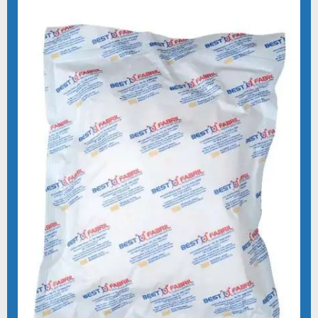
CAPOTE DESCARTÁVEL ESTÉRIL
CAPOTE HOSPITALAR DESCARTAVEL
CAPOTE DE TNT
COMPRAR KIT CIRÚRGICO DESCARTÁVEL
COMPRAR LENÇOL DESCARTAVEL TNT
COMPRAR TOUCA DESCARTÁVEL 100 UNIDADES
COMPRAR TOUCA DESCARTÁVEL TNT
COTAÇÃO KIT CIRÚRGICO DESCARTÁVEL
DESCARTÁVEIS PARA CLÍNICAS E HOSPITAIS
DESCARTÁVEIS PARA HOSPITAIS
DESCARTÁVEIS HOSPITALARES
DESCARTAVEIS MEDICOS
DESCARTAVEIS ODONTOLOGICOS