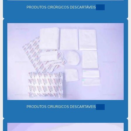
FABRICANTE DE PRODUTOS HOSPITALARES ESTÉREIS
PRODUTOS CIRÚRGICOS DESCARTÁVEIS
FORNECEDOR DE AVENTAL DESCARTAVEL
FORNECEDOR DE KIT CIRÚRGICO ESTÉRIL
FORNECEDOR KIT ODONTOLÓGICO
FORNECEDOR PROPÉ DESCARTÁVEL
FORNECEDOR SAPATILHA DESCARTÁVEL
FORNECEDORES DE AVENTAIS DESCARTAVEIS EM SP
FORNECEDORES DE AVENTAL HOSPITALAR DESCARTÁVEL
GORRO ACADEMICO
GORRO CIRURGICO
PRODUTOS CIRURGICOS DESCARTAVEIS
GORRO CIRURGICO PREÇO
GUARDA PÓ DESCARTÁVEL
INDUSTRIA DE PRODUTOS DESCARTAVEIS HOSPITALARES