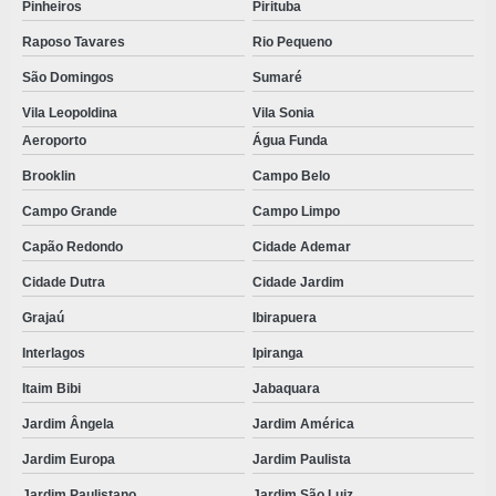
Pinheiros
Pirituba
MASCARAS DESCARTAVEIS EM TNT
Raposo Tavares
Rio Pequeno
MATERIAIS DESCARTAVEIS ODONTOLOGICOS
São Domingos
Sumaré
MATERIAIS ODONTOLÓGICOS DESCARTÁVEIS
Vila Leopoldina
Vila Sonia
ONDE COMPRAR KIT CIRÚRGICO ESTÉRIL
Aeroporto
Água Funda
ORÇAMENTO KIT CIRÚRGICO DESCARTÁVEL
Brooklin
Campo Belo
ORÇAMENTO DE KIT CIRÚRGICO ESTÉRIL
Campo Grande
Campo Limpo
Capão Redondo
Cidade Ademar
PREÇO KIT ODONTOLÓGICO
Cidade Dutra
Cidade Jardim
PRODUTOS CIRURGICOS DESCARTAVEIS
Grajaú
Ibirapuera
PRODUTOS CIRÚRGICOS DESCARTÁVEIS
Interlagos
Ipiranga
PRODUTOS DESCARTAVEIS PARA CLINICAS
Itaim Bibi
Jabaquara
PRODUTOS DESCARTAVEIS HOSPITALARES
Jardim Ângela
Jardim América
PRODUTOS DESCARTAVEIS ODONTOLOGICOS
Jardim Europa
Jardim Paulista
PRODUTOS DESCARTAVEIS EM TNT
Jardim Paulistano
Jardim São Luiz