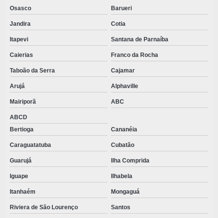
VESTIMENTAS DESCARTÁVEIS TNT
Osasco
Barueri
Jandira
Cotia
Itapevi
Santana de Parnaíba
Caierias
Franco da Rocha
Taboão da Serra
Cajamar
Arujá
Alphaville
Mairiporã
ABC
ABCD
Bertioga
Cananéia
Caraguatatuba
Cubatão
Guarujá
Ilha Comprida
Iguape
Ilhabela
Itanhaém
Mongaguá
Riviera de São Lourenço
Santos