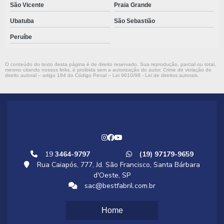
São Vicente
Praia Grande
Ubatuba
São Sebastião
Peruíbe
O conteúdo do texto desta página é de direito reservado. Sua reprodução, parcial ou total,
mesmo citando nossos links, é proibida sem a autorização do autor. Crime de violação de
direito autoral – artigo 184 do Código Penal –
Lei 9610/98 - Lei de direitos autorais
.
19
3464-9797
(19) 97179-9659
Rua Caiapós, 777, Jd. São Francisco, Santa Bárbara
d'Oeste, SP
sac@bestfabril.com.br
Home