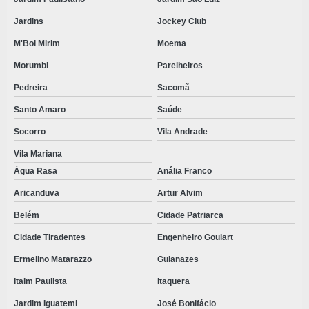
PRODUTOS DESCARTÁVEIS EM TNT E SMS
Jardins
Jockey Club
PRODUTOS ESTÉREIS
M'Boi Mirim
Moema
PRODUTOS HOSPITALARES ESTÉREIS
Morumbi
Parelheiros
PRODUTOS ODONTOLÓGICOS DESCARTÁVEIS
Pedreira
Sacomã
Santo Amaro
Saúde
PROPÉ DESCARTAVEL
Socorro
Vila Andrade
PROPÉ DESCARTAVEL PREÇO
Vila Mariana
ROUPA DESCARTAVEL
Água Rasa
Anália Franco
ROUPA DESCARTAVEL HOSPITALAR
Aricanduva
Artur Alvim
ROUPAS DESCARTAVEIS EM TNT
Belém
Cidade Patriarca
SAPATILHA CIRURGICA DESCARTAVEL
Cidade Tiradentes
Engenheiro Goulart
SAPATILHA DESCARTAVEL
Ermelino Matarazzo
Guianazes
SAPATILHA PROPÉ ANTIDERRAPANTE
Itaim Paulista
Itaquera
Jardim Iguatemi
José Bonifácio
SAPATILHAS DESCARTÁVEIS PREÇO