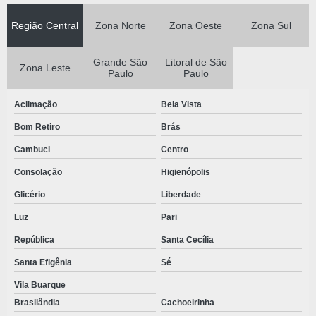
KIT CIRÚRGICO ESTÉRIL VALOR
Região Central
Zona Norte
Zona Oeste
Zona Sul
KIT CIRÚRGICO ESTERILIZADOS
KIT CIRÚRGICO GERAL ESTÉRIL
Grande São
Litoral de São
Zona Leste
Paulo
Paulo
KIT CIRÚRGICO HOSPITALAR DESCARTÁVEL
KIT CIRÚRGICO INDIVIDUAL DESCARTÁVEL
Aclimação
Bela Vista
KIT CIRURGICO ODONTOLOGICO
Bom Retiro
Brás
KIT CIRURGICO ODONTOLOGICO DESCARTAVEL
Cambuci
Centro
Consolação
Higienópolis
KIT CIRÚRGICO COM PROPÉ E TOUCA
Glicério
Liberdade
KIT CIRÚRGICO UNIVERSAL ESTÉRIL
Luz
Pari
KIT CLÍNICO ESTÉRIL
República
Santa Cecília
KIT CLINICO ODONTOLOGICO
Santa Efigênia
Sé
KIT ESTERIL PARA IMPLANTE
Vila Buarque
KIT IMPLANTE
Brasilândia
Cachoeirinha