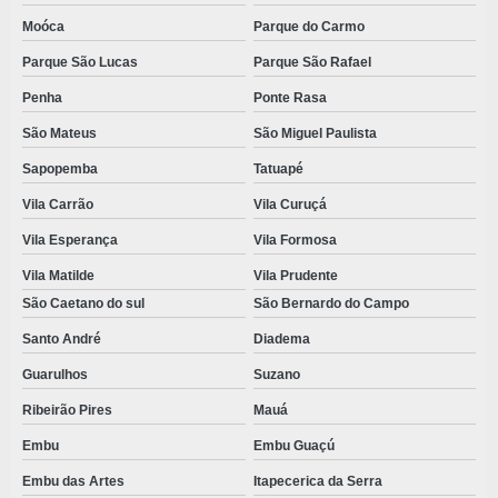
Moóca
Parque do Carmo
TOUCA DESCARTÁVEL BRANCA
Parque São Lucas
Parque São Rafael
TOUCA DESCARTÁVEL ROSA
Penha
Ponte Rasa
TOUCA DESCARTÁVEL TNT
São Mateus
São Miguel Paulista
TOUCA SANFONADA DESCARTÁVEL
Sapopemba
Tatuapé
TOUCA TNT
Vila Carrão
Vila Curuçá
TOUCAS DESCARTAVEIS SANFONADAS VALOR
Vila Esperança
Vila Formosa
TOUCAS SANFONADAS
Vila Matilde
Vila Prudente
São Caetano do sul
São Bernardo do Campo
VALOR AVENTAL DESCARTÁVEL SMS
Santo André
Diadema
VALOR AVENTAL TNT
Guarulhos
Suzano
VALOR KIT ODONTOLÓGICO
Ribeirão Pires
Mauá
VENDA DE KITS CIRÚRGICOS PRONTOS
Embu
Embu Guaçú
VESTIMENTAS DESCARTÁVEIS
Embu das Artes
Itapecerica da Serra