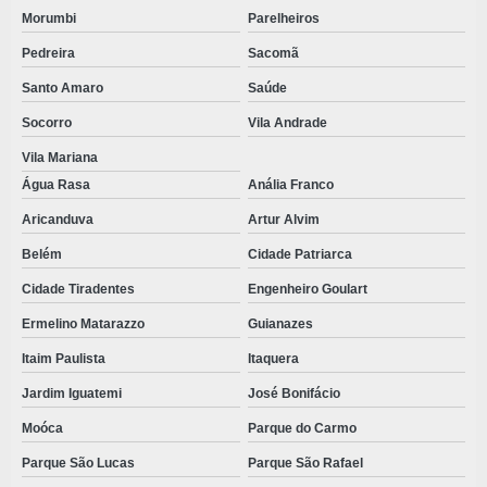
Morumbi
Parelheiros
Pedreira
Sacomã
Santo Amaro
Saúde
Socorro
Vila Andrade
Vila Mariana
Água Rasa
Anália Franco
Aricanduva
Artur Alvim
Belém
Cidade Patriarca
Cidade Tiradentes
Engenheiro Goulart
Ermelino Matarazzo
Guianazes
Itaim Paulista
Itaquera
Jardim Iguatemi
José Bonifácio
Moóca
Parque do Carmo
Parque São Lucas
Parque São Rafael