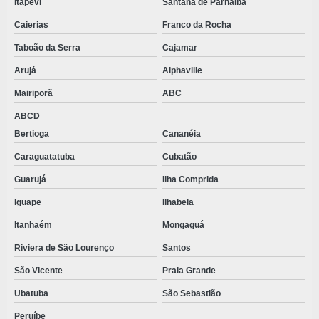
Itapevi
Santana de Parnaíba
Caierias
Franco da Rocha
Taboão da Serra
Cajamar
Arujá
Alphaville
Mairiporã
ABC
ABCD
Bertioga
Cananéia
Caraguatatuba
Cubatão
Guarujá
Ilha Comprida
Iguape
Ilhabela
Itanhaém
Mongaguá
Riviera de São Lourenço
Santos
São Vicente
Praia Grande
Ubatuba
São Sebastião
Peruíbe