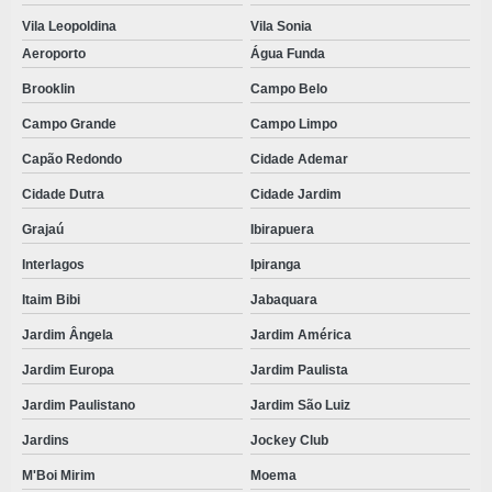
Vila Leopoldina
Vila Sonia
TOUCAS DESCARTAVEIS SANFONADAS VALOR
Aeroporto
Água Funda
TOUCAS SANFONADAS
Brooklin
Campo Belo
VALOR AVENTAL DESCARTÁVEL SMS
Campo Grande
Campo Limpo
VALOR AVENTAL TNT
Capão Redondo
Cidade Ademar
VALOR KIT ODONTOLÓGICO
Cidade Dutra
Cidade Jardim
VENDA DE KITS CIRÚRGICOS PRONTOS
Grajaú
Ibirapuera
VESTIMENTAS DESCARTÁVEIS
Interlagos
Ipiranga
Itaim Bibi
Jabaquara
VESTIMENTAS DESCARTÁVEIS TNT
Jardim Ângela
Jardim América
Jardim Europa
Jardim Paulista
Jardim Paulistano
Jardim São Luiz
Jardins
Jockey Club
M'Boi Mirim
Moema