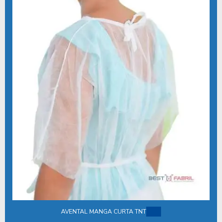
KIT CIRÚRGICO PARA CONSULTÓRIO ODONTOLÓGICO
KIT CIRÚRGICO DESCARTÁVEL
KIT CIRÚRGICO DESCARTÁVEL ESTÉRIL
KIT CIRÚRGICO ESTÉRIL
KIT CIRURGICO ESTERIL IMPLANTE
KIT CIRÚRGICO ESTÉRIL ODONTOLOGIA
KIT CIRÚRGICO ESTÉRIL PREÇO
KIT CIRÚRGICO ESTÉRIL VALOR
KIT CIRÚRGICO ESTERILIZADOS
KIT CIRÚRGICO GERAL ESTÉRIL
KIT CIRÚRGICO HOSPITALAR DESCARTÁVEL
KIT CIRÚRGICO INDIVIDUAL DESCARTÁVEL
AVENTAL MANGA CURTA TNT