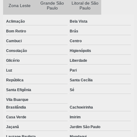
Grande São
Litoral de São
ORÇAMENTO DE KIT CIRÚRGICO ESTÉRIL
Zona Leste
Paulo
Paulo
PREÇO KIT ODONTOLÓGICO
Aclimação
Bela Vista
PRODUTOS CIRURGICOS DESCARTAVEIS
Bom Retiro
Brás
PRODUTOS CIRÚRGICOS DESCARTÁVEIS
Cambuci
Centro
PRODUTOS DESCARTAVEIS PARA CLINICAS
Consolação
Higienópolis
PRODUTOS DESCARTAVEIS HOSPITALARES
Glicério
Liberdade
PRODUTOS DESCARTAVEIS ODONTOLOGICOS
Luz
Pari
PRODUTOS DESCARTAVEIS EM TNT
República
Santa Cecília
Santa Efigênia
Sé
PRODUTOS DESCARTÁVEIS EM TNT E SMS
Vila Buarque
PRODUTOS ESTÉREIS
Brasilândia
Cachoeirinha
PRODUTOS HOSPITALARES ESTÉREIS
Casa Verde
Imirim
PRODUTOS ODONTOLÓGICOS DESCARTÁVEIS
Jaçanã
Jardim São Paulo
PROPÉ DESCARTAVEL
Lauzane Paulista
Mandaqui