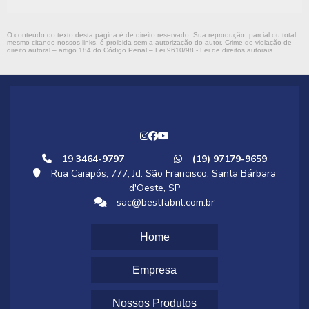
O conteúdo do texto desta página é de direito reservado. Sua reprodução, parcial ou total,
mesmo citando nossos links, é proibida sem a autorização do autor. Crime de violação de
direito autoral – artigo 184 do Código Penal –
Lei 9610/98 - Lei de direitos autorais
.
19
3464-9797
(19) 97179-9659
Rua Caiapós, 777, Jd. São Francisco, Santa Bárbara
d'Oeste, SP
sac@bestfabril.com.br
Home
Empresa
Nossos Produtos