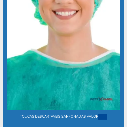
COMPRAR TOUCA DESCARTÁVEL 100 UNIDADES
COMPRAR TOUCA DESCARTÁVEL TNT
COTAÇÃO KIT CIRÚRGICO DESCARTÁVEL
DESCARTÁVEIS PARA CLÍNICAS E HOSPITAIS
DESCARTÁVEIS PARA HOSPITAIS
DESCARTÁVEIS HOSPITALARES
DESCARTAVEIS MEDICOS
DESCARTAVEIS ODONTOLOGICOS
DESCARTÁVEIS ODONTOLÓGICOS
DESCARTÁVEIS PARA SAUDE
DESCARTAVEIS EM TNT
DISTRIBUIDORA DE KIT CIRÚRGICO DESCARTÁVEL
TOUCAS DESCARTAVEIS SANFONADAS VALOR
EMPRESA DE KITS CIRÚRGICOS DESCARTÁVEIS