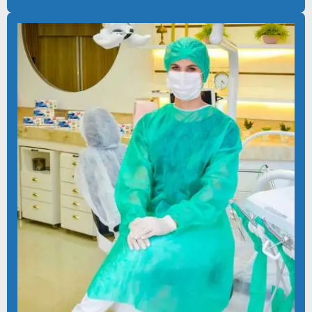
KIT CIRURGICO ODONTOLOGICO
KIT CIRURGICO ODONTOLOGICO DESCARTAVEL
KIT CIRÚRGICO COM PROPÉ E TOUCA
KIT CIRÚRGICO UNIVERSAL ESTÉRIL
KIT CLÍNICO ESTÉRIL
KIT CLINICO ODONTOLOGICO
KIT ESTERIL PARA IMPLANTE
KIT IMPLANTE
KIT IMPLANTE PREÇO
KIT MÉDICO DESCARTÁVEL
KIT ODONTOLOGICO
KIT ODONTOLÓGICO DESCARTÁVEL
KIT ODONTOLOGICO ESTERIL