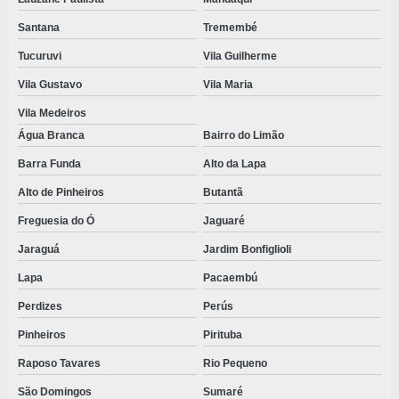
PROPÉ DESCARTAVEL PREÇO
Santana
Tremembé
ROUPA DESCARTAVEL
Tucuruvi
Vila Guilherme
ROUPA DESCARTAVEL HOSPITALAR
Vila Gustavo
Vila Maria
Vila Medeiros
ROUPAS DESCARTAVEIS EM TNT
Água Branca
Bairro do Limão
SAPATILHA CIRURGICA DESCARTAVEL
Barra Funda
Alto da Lapa
SAPATILHA DESCARTAVEL
Alto de Pinheiros
Butantã
SAPATILHA PROPÉ ANTIDERRAPANTE
Freguesia do Ó
Jaguaré
SAPATILHAS DESCARTÁVEIS PREÇO
Jaraguá
Jardim Bonfiglioli
TOUCA DESCARTÁVEL BRANCA
Lapa
Pacaembú
TOUCA DESCARTÁVEL ROSA
Perdizes
Perús
TOUCA DESCARTÁVEL TNT
Pinheiros
Pirituba
Raposo Tavares
Rio Pequeno
TOUCA SANFONADA DESCARTÁVEL
São Domingos
Sumaré
TOUCA TNT