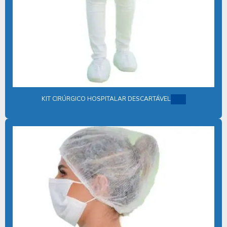
FORNECEDOR SAPATILHA DESCARTÁVEL
FORNECEDORES DE AVENTAIS DESCARTAVEIS EM SP
FORNECEDORES DE AVENTAL HOSPITALAR DESCARTÁVEL
GORRO ACADEMICO
GORRO CIRURGICO
KIT CIRÚRGICO HOSPITALAR DESCARTÁVEL
GORRO CIRURGICO PREÇO
GUARDA PÓ DESCARTÁVEL
INDUSTRIA DE PRODUTOS DESCARTAVEIS HOSPITALARES
INVOLUCRO PARA ESTERILIZAÇÃO
JALECO DESCARTÁVEL
JALECOS DESCARTAVEIS EM TNT
KIT BASICO ODONTOLOGICO
KIT CIRÚRGICO PARA CLÍNICAS MÉDICAS