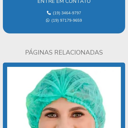
ENTRE EM CONTATO
CAMPO CIRURGICO ABSORVENTE
CAMPO CIRÚRGICO DESCARTÁVEL
(19) 3464-9797
(19) 97179-9659
CAMPO CIRÚRGICO ESTÉRIL
CAMPO CIRURGICO ESTERIL PREÇO
CAMPO CIRÚRGICO ESTÉRIL EM TNT
PÁGINAS RELACIONADAS
CAMPOS DESCARTÁVEIS
CAMPOS ESTÉREIS DESCARTÁVEIS
CAPOTE CIRURGICO DESCARTAVEL
CAPOTE DESCARTÁVEL ESTÉRIL
CAPOTE HOSPITALAR DESCARTAVEL
CAPOTE DE TNT
COMPRAR KIT CIRÚRGICO DESCARTÁVEL
COMPRAR LENÇOL DESCARTAVEL TNT