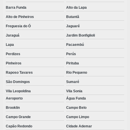
SAPATILHA CIRURGICA DESCARTAVEL
Barra Funda
Alto da Lapa
SAPATILHA DESCARTAVEL
Alto de Pinheiros
Butantã
SAPATILHA PROPÉ ANTIDERRAPANTE
Freguesia do Ó
Jaguaré
SAPATILHAS DESCARTÁVEIS PREÇO
Jaraguá
Jardim Bonfiglioli
TOUCA DESCARTÁVEL BRANCA
Lapa
Pacaembú
TOUCA DESCARTÁVEL ROSA
Perdizes
Perús
TOUCA DESCARTÁVEL TNT
Pinheiros
Pirituba
Raposo Tavares
Rio Pequeno
TOUCA SANFONADA DESCARTÁVEL
São Domingos
Sumaré
TOUCA TNT
Vila Leopoldina
Vila Sonia
TOUCAS DESCARTAVEIS SANFONADAS VALOR
Aeroporto
Água Funda
TOUCAS SANFONADAS
Brooklin
Campo Belo
VALOR AVENTAL DESCARTÁVEL SMS
Campo Grande
Campo Limpo
VALOR AVENTAL TNT
Capão Redondo
Cidade Ademar