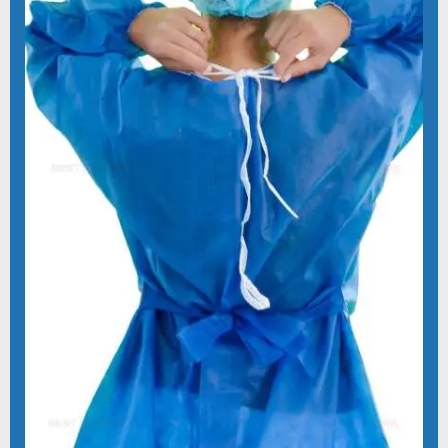
FABRICANTE DE DESCARTÁVEIS EM TNT
FABRICANTE DE LENÇOL DESCARTAVEL TNT
FABRICANTE DE PRODUTOS CIRÚRGICOS DESCARTÁVEIS
FABRICANTE DE PRODUTOS HOSPITALARES ESTÉREIS
FORNECEDOR DE AVENTAL DESCARTAVEL
FORNECEDOR DE KIT CIRÚRGICO ESTÉRIL
FORNECEDOR KIT ODONTOLÓGICO
FORNECEDOR PROPÉ DESCARTÁVEL
FORNECEDOR SAPATILHA DESCARTÁVEL
FORNECEDORES DE AVENTAIS DESCARTAVEIS EM SP
FORNECEDORES DE AVENTAL HOSPITALAR DESCARTÁVEL
GORRO ACADEMICO