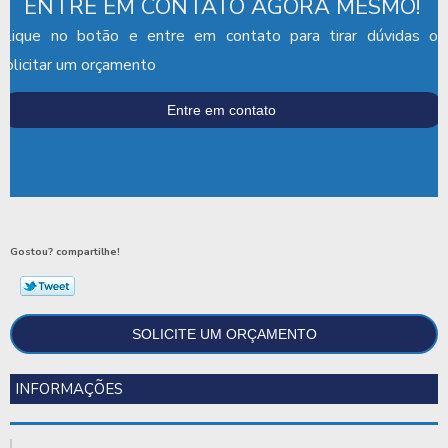
ENTRE EM CONTATO AGORA MESMO!
Clique no botão e entre em contato para tirar dúvidas ou
solicitar um orçamento
Entre em contato
Gostou? compartilhe!
SOLICITE UM ORÇAMENTO
INFORMAÇÕES