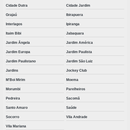
VALOR KIT ODONTOLÓGICO
Cidade Dutra
Cidade Jardim
VENDA DE KITS CIRÚRGICOS PRONTOS
Grajaú
Ibirapuera
VESTIMENTAS DESCARTÁVEIS
Interlagos
Ipiranga
Itaim Bibi
Jabaquara
VESTIMENTAS DESCARTÁVEIS TNT
Jardim Ângela
Jardim América
Jardim Europa
Jardim Paulista
Jardim Paulistano
Jardim São Luiz
Jardins
Jockey Club
M'Boi Mirim
Moema
Morumbi
Parelheiros
Pedreira
Sacomã
Santo Amaro
Saúde
Socorro
Vila Andrade
Vila Mariana