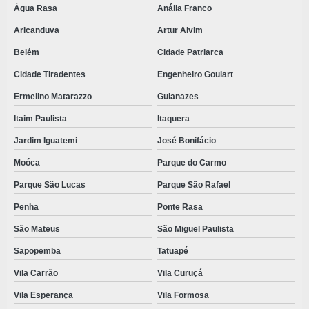
Água Rasa
Anália Franco
Aricanduva
Artur Alvim
Belém
Cidade Patriarca
Cidade Tiradentes
Engenheiro Goulart
Ermelino Matarazzo
Guianazes
Itaim Paulista
Itaquera
Jardim Iguatemi
José Bonifácio
Moóca
Parque do Carmo
Parque São Lucas
Parque São Rafael
Penha
Ponte Rasa
São Mateus
São Miguel Paulista
Sapopemba
Tatuapé
Vila Carrão
Vila Curuçá
Vila Esperança
Vila Formosa