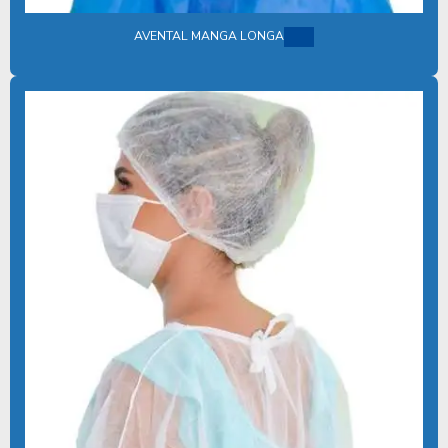
GORRO CIRURGICO
AVENTAL MANGA LONGA
GORRO CIRURGICO PREÇO
GUARDA PÓ DESCARTÁVEL
INDUSTRIA DE PRODUTOS DESCARTAVEIS HOSPITALARES
INVOLUCRO PARA ESTERILIZAÇÃO
JALECO DESCARTÁVEL
JALECOS DESCARTAVEIS EM TNT
KIT BASICO ODONTOLOGICO
KIT CIRÚRGICO PARA CLÍNICAS MÉDICAS
KIT CIRÚRGICO PARA CONSULTÓRIO ODONTOLÓGICO
KIT CIRÚRGICO DESCARTÁVEL
KIT CIRÚRGICO DESCARTÁVEL ESTÉRIL
KIT CIRÚRGICO ESTÉRIL