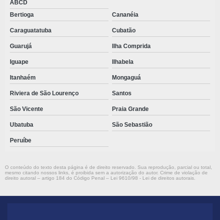
ABCD
Bertioga
Cananéia
Caraguatatuba
Cubatão
Guarujá
Ilha Comprida
Iguape
Ilhabela
Itanhaém
Mongaguá
Riviera de São Lourenço
Santos
São Vicente
Praia Grande
Ubatuba
São Sebastião
Peruíbe
O conteúdo do texto desta página é de direito reservado. Sua reprodução, parcial ou total,
mesmo citando nossos links, é proibida sem a autorização do autor. Crime de violação de
direito autoral – artigo 184 do Código Penal –
Lei 9610/98 - Lei de direitos autorais
.