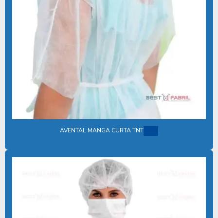
KIT CIRURGICO ESTERIL IMPLANTE
KIT CIRÚRGICO ESTÉRIL ODONTOLOGIA
KIT CIRÚRGICO ESTÉRIL PREÇO
KIT CIRÚRGICO ESTÉRIL VALOR
KIT CIRÚRGICO ESTERILIZADOS
KIT CIRÚRGICO GERAL ESTÉRIL
KIT CIRÚRGICO HOSPITALAR DESCARTÁVEL
KIT CIRÚRGICO INDIVIDUAL DESCARTÁVEL
AVENTAL MANGA CURTA TNT
KIT CIRURGICO ODONTOLOGICO
KIT CIRURGICO ODONTOLOGICO DESCARTAVEL
KIT CIRÚRGICO COM PROPÉ E TOUCA
KIT CIRÚRGICO UNIVERSAL ESTÉRIL
KIT CLÍNICO ESTÉRIL