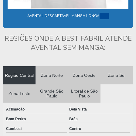
LENÇOL DESCARTAVEL TNT PARA MACA
AVENTAL DESCARTÁVEL MANGA LONGA
LENÇOL PARA MACA COM ELÁSTICO
MÁSCARA DESCARTÁVEL HOSPITALAR
REGIÕES ONDE A BEST FABRIL ATENDE
MASCARAS DESCARTAVEIS EM TNT
AVENTAL SEM MANGA:
MATERIAIS DESCARTAVEIS ODONTOLOGICOS
MATERIAIS ODONTOLÓGICOS DESCARTÁVEIS
ONDE COMPRAR KIT CIRÚRGICO ESTÉRIL
Região Central
Zona Norte
Zona Oeste
Zona Sul
ORÇAMENTO KIT CIRÚRGICO DESCARTÁVEL
Grande São
Litoral de São
ORÇAMENTO DE KIT CIRÚRGICO ESTÉRIL
Zona Leste
Paulo
Paulo
PREÇO KIT ODONTOLÓGICO
Aclimação
Bela Vista
PRODUTOS CIRURGICOS DESCARTAVEIS
Bom Retiro
Brás
PRODUTOS CIRÚRGICOS DESCARTÁVEIS
Cambuci
Centro
PRODUTOS DESCARTAVEIS PARA CLINICAS