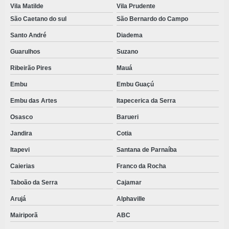
Vila Matilde
Vila Prudente
São Caetano do sul
São Bernardo do Campo
Santo André
Diadema
Guarulhos
Suzano
Ribeirão Pires
Mauá
Embu
Embu Guaçú
Embu das Artes
Itapecerica da Serra
Osasco
Barueri
Jandira
Cotia
Itapevi
Santana de Parnaíba
Caierias
Franco da Rocha
Taboão da Serra
Cajamar
Arujá
Alphaville
Mairiporã
ABC