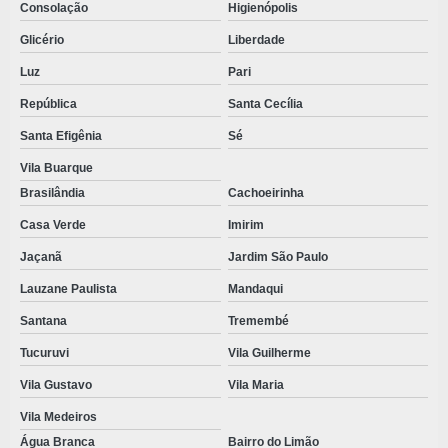
Consolação
Higienópolis
PRODUTOS DESCARTAVEIS HOSPITALARES
Glicério
Liberdade
PRODUTOS DESCARTAVEIS ODONTOLOGICOS
Luz
Pari
PRODUTOS DESCARTAVEIS EM TNT
República
Santa Cecília
Santa Efigênia
Sé
PRODUTOS DESCARTÁVEIS EM TNT E SMS
Vila Buarque
PRODUTOS ESTÉREIS
Brasilândia
Cachoeirinha
PRODUTOS HOSPITALARES ESTÉREIS
Casa Verde
Imirim
PRODUTOS ODONTOLÓGICOS DESCARTÁVEIS
Jaçanã
Jardim São Paulo
PROPÉ DESCARTAVEL
Lauzane Paulista
Mandaqui
PROPÉ DESCARTAVEL PREÇO
Santana
Tremembé
ROUPA DESCARTAVEL
Tucuruvi
Vila Guilherme
ROUPA DESCARTAVEL HOSPITALAR
Vila Gustavo
Vila Maria
Vila Medeiros
ROUPAS DESCARTAVEIS EM TNT
Água Branca
Bairro do Limão