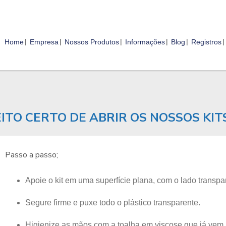
Home
Empresa
Nossos Produtos
Informações
Blog
Registros
EITO CERTO DE ABRIR OS NOSSOS KIT
Passo a passo;
Apoie o kit em uma superfície plana, com o lado transpa
Segure firme e puxe todo o plástico transparente.
Higienize as mãos com a toalha em viscose que já vem n