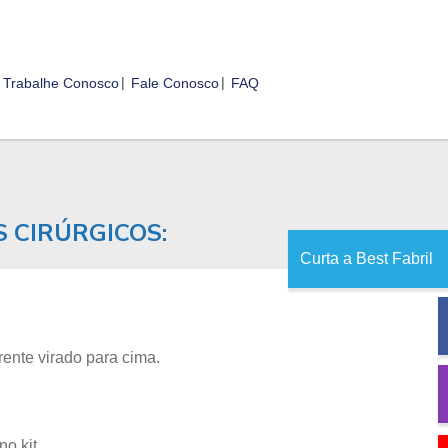
Trabalhe Conosco
Fale Conosco
FAQ
S CIRÚRGICOS:
Curta a Best Fabril
rente virado para cima.
o kit.