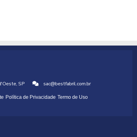
 d'Oeste, SP
sac@bestfabril.com.br
te
Política de Privacidade
Termo de Uso
a são fundamentais.