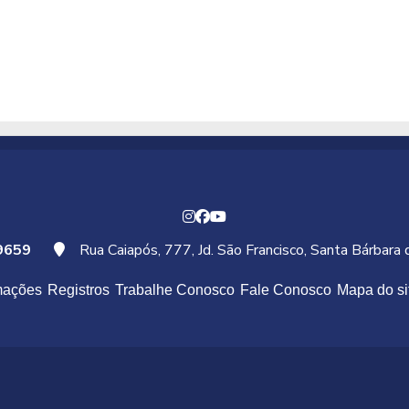
9659
Rua Caiapós, 777, Jd. São Francisco, Santa Bárbara
mações
Registros
Trabalhe Conosco
Fale Conosco
Mapa do si
Na rotina de clínicas e consultórios, a praticidade e a seguranç