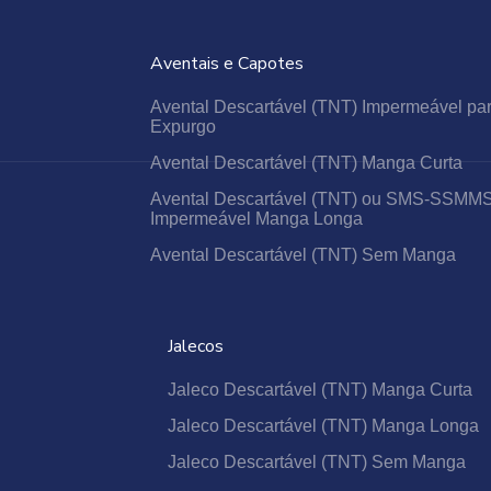
GORROS E TOUCAS SANFONADAS
Aventais e Capotes
PROPÉ SAPATILHA DESCARTÁVEL
NOVEMBRO AZUL
Avental Descartável (TNT) Impermeável pa
Expurgo
O QUE SÃO VESTIMENTAS DESCARTÁVEIS?
Avental Descartável (TNT) Manga Curta
OUTUBRO ROSA
Avental Descartável (TNT) ou SMS-SSMM
A IMPORTÂNCIA DOS KITS CIRÚRGICOS
Impermeável Manga Longa
DESCARTÁVEIS
Avental Descartável (TNT) Sem Manga
OS BENEFÍCIOS E NECESSIDADES DO USO
DA MÁSCARA DESCARTÁVEL.
A SOLUÇÃO VERSÁTIL E ECONÔMICA PARA
DIVERSAS NECESSIDADES
Jalecos
Jaleco Descartável (TNT) Manga Curta
Jaleco Descartável (TNT) Manga Longa
Jaleco Descartável (TNT) Sem Manga