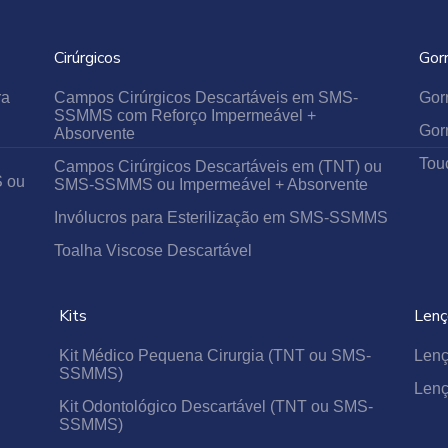
Os Kits Cirúrgicos descartáveis da Best Fabril foram desenvo
proteção, mas também facilidade no momento do uso e nos p
Cirúrgicos
Gor
ra
Campos Cirúrgicos Descartáveis em SMS-
Gor
Antes de iniciar é importante identificar a área indicada para
SSMMS com Reforço Impermeável +
Gor
projetada para garantir que o conteúdo interno permaneça este
Absorvente
Tou
Campos Cirúrgicos Descartáveis em (TNT) ou
S ou
SMS-SSMMS ou Impermeável + Absorvente
Além disso, seguir o modo correto de abertura contrib
biossegurança que a Best Fabril entrega em cada item.
Invólucros para Esterilização em SMS-SSMMS
Toalha Viscose Descartável
A
nossa Dica é: nunca utilizar objetos cortantes para abrir o
internos e comprometer a esterilização.
Kits
Lenç
A Best Fabril se preocupa com cada detalhe para garantir seg
Kit Médico Pequena Cirurgia (TNT ou SMS-
Lenç
SSMMS)
atendimentos.
Lenç
Kit Odontológico Descartável (TNT ou SMS-
SSMMS)
Com os Kits Cirúrgicos descartáveis, você tem a confiança de