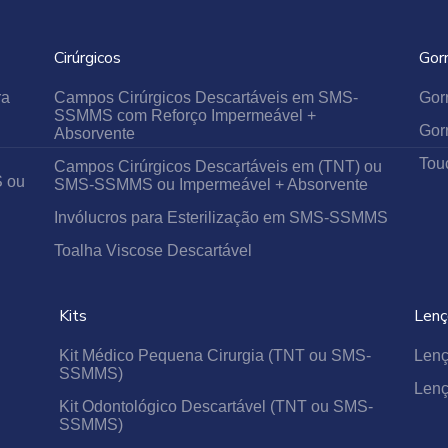
Isso garante maior proteção ao profissional e ao paciente, mini
Cirúrgicos
Gor
um ambiente mais seguro.
ra
Campos Cirúrgicos Descartáveis em SMS-
Gor
O TNT é um material respirável, proporcionando conforto mes
SSMMS com Reforço Impermeável +
Gor
Absorvente
Tou
Os modelos podem ter manga longa ou curta, elástico no
Campos Cirúrgicos Descartáveis em (TNT) ou
S ou
SMS-SSMMS ou Impermeável + Absorvente
garantindo leveza e praticidade.
Invólucros para Esterilização em SMS-SSMMS
Toalha Viscose Descartável
Kits
Lenç
Kit Médico Pequena Cirurgia (TNT ou SMS-
Lenç
SSMMS)
Lenç
Kit Odontológico Descartável (TNT ou SMS-
SSMMS)