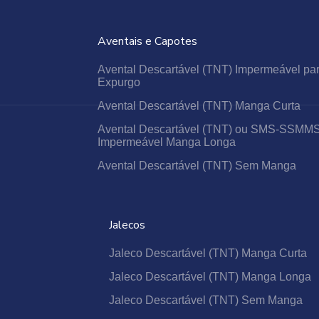
GORROS E TOUCAS SANFONADAS
Aventais e Capotes
PROPÉ SAPATILHA DESCARTÁVEL
NOVEMBRO AZUL
Avental Descartável (TNT) Impermeável pa
Expurgo
O QUE SÃO VESTIMENTAS DESCARTÁVEIS?
Avental Descartável (TNT) Manga Curta
OUTUBRO ROSA
Avental Descartável (TNT) ou SMS-SSMM
A IMPORTÂNCIA DOS KITS CIRÚRGICOS
Impermeável Manga Longa
DESCARTÁVEIS
Avental Descartável (TNT) Sem Manga
OS BENEFÍCIOS E NECESSIDADES DO USO
DA MÁSCARA DESCARTÁVEL.
A SOLUÇÃO VERSÁTIL E ECONÔMICA PARA
DIVERSAS NECESSIDADES
Jalecos
Jaleco Descartável (TNT) Manga Curta
Jaleco Descartável (TNT) Manga Longa
Jaleco Descartável (TNT) Sem Manga