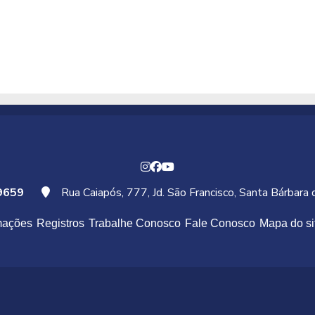
9659
Rua Caiapós, 777, Jd. São Francisco, Santa Bárbara
mações
Registros
Trabalhe Conosco
Fale Conosco
Mapa do si
Os Benefícios dos Aventais Descartáveis em TNT
Os aventais descartáveis são fabricados em TNT, leve, resis
e fluidos em determinadas gramaturas.