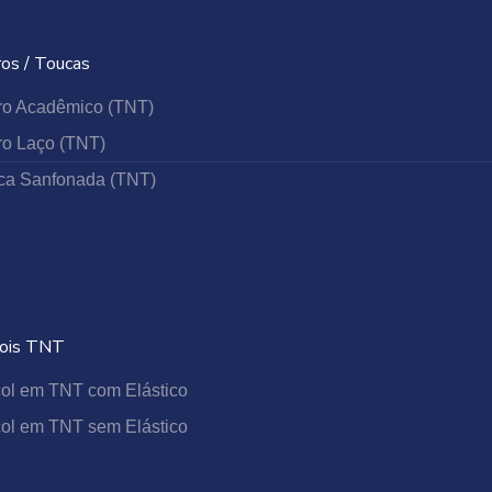
mizando riscos biológicos e contribuindo para
ros / Toucas
ro Acadêmico (TNT)
mo durante longos períodos de uso.
ro Laço (TNT)
ca Sanfonada (TNT)
s punhos, tiras e fechamento ajustável,
ois TNT
ol em TNT com Elástico
ol em TNT sem Elástico