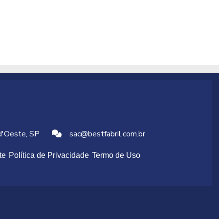
 d'Oeste, SP
sac@bestfabril.com.br
te
Política de Privacidade
Termo de Uso
tente e que impede a passagem de partículas